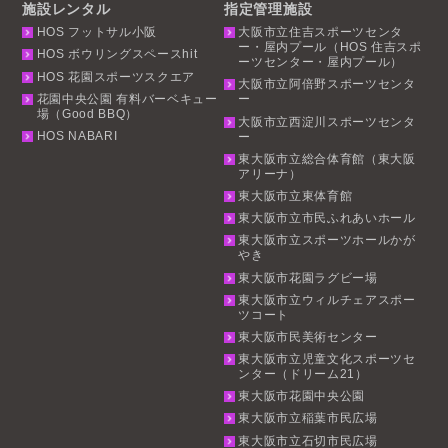
施設レンタル
指定管理施設
HOS フットサル小阪
大阪市立住吉スポーツセンタ
ー・屋内プール（HOS 住吉スポ
HOS ボウリングスペースhit
ーツセンター・屋内プール）
HOS 花園スポーツスクエア
大阪市立阿倍野スポーツセンタ
花園中央公園 有料バーベキュー
ー
場（Good BBQ）
大阪市立西淀川スポーツセンタ
HOS NABARI
ー
東大阪市立総合体育館（東大阪
アリーナ）
東大阪市立東体育館
東大阪市立市民ふれあいホール
東大阪市立スポーツホールかが
やき
東大阪市花園ラグビー場
東大阪市立ウィルチェアスポー
ツコート
東大阪市民美術センター
東大阪市立児童文化スポーツセ
ンター（ドリーム21）
東大阪市花園中央公園
東大阪市立稲葉市民広場
東大阪市立石切市民広場